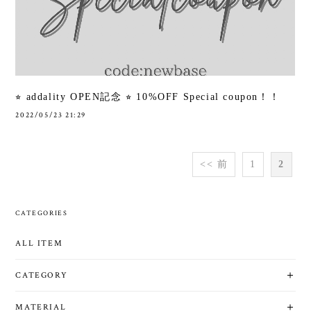
⭐︎ addality OPEN記念 ⭐︎ 10%OFF Special coupon！！
2022/05/23 21:29
<< 前
1
2
CATEGORIES
ALL ITEM
CATEGORY
MATERIAL