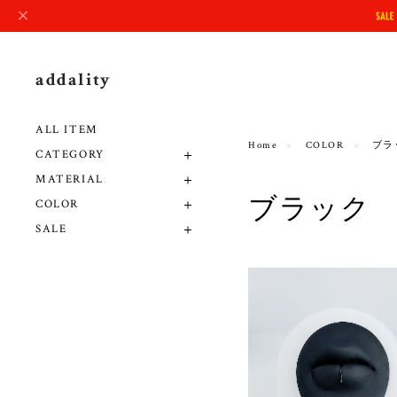
addality
ALL ITEM
Home
COLOR
ブラ
CATEGORY
MATERIAL
ブラック
COLOR
SALE