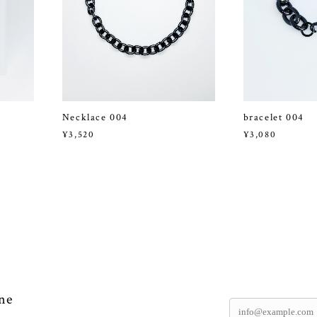
Necklace 004
bracelet 004
¥3,520
¥3,080
ne