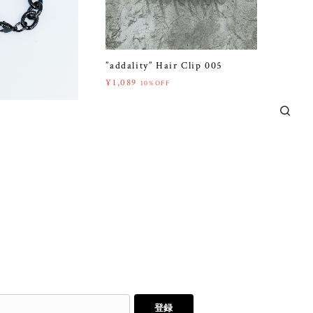
”addality” Hair Clip 005
¥1,089
10%OFF
登録