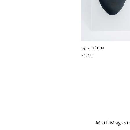
lip cuff 004
¥1,320
Mail Magazi