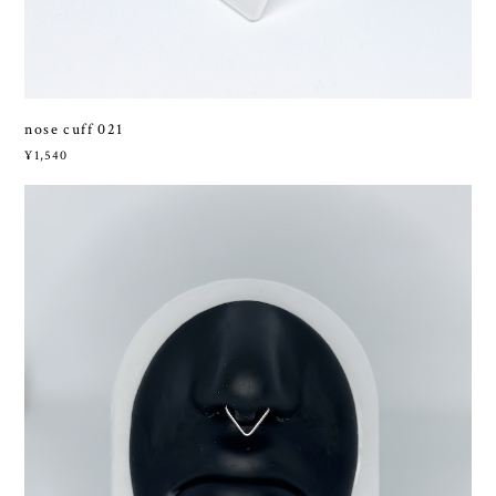
nose cuff 021
¥1,540