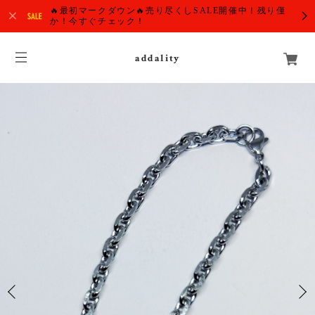
🔥最初マークダウン🔥売り尽くしSALE開催中！残り僅
か！今すぐチェック！
addality