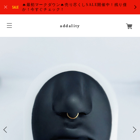
🔥最初マークダウン🔥売り尽くしSALE開催中！残り僅
か！今すぐチェック！
addality