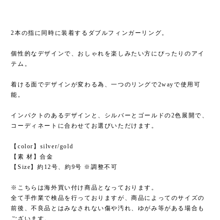
2本の指に同時に装着するダブルフィンガーリング。
個性的なデザインで、おしゃれを楽しみたい方にぴったりのアイ
テム。
着ける面でデザインが変わる為、一つのリングで2wayで使用可
能。
インパクトのあるデザインと、シルバーとゴールドの2色展開で、
コーディネートに合わせてお選びいただけます。
【color】silver/gold
【素 材】合金
【Size】約12号、約9号 ※調整不可
※こちらは海外買い付け商品となっております。
全て手作業で検品を行っておりますが、商品によってのサイズの
前後、不良品とはみなされない傷や汚れ、ゆがみ等がある場合も
ございます。