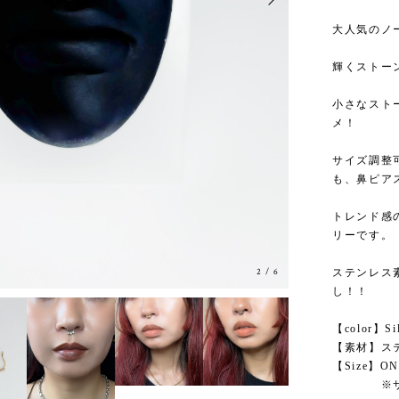
大人気のノ
輝くストー
小さなスト
メ！
サイズ調整
も、鼻ピア
トレンド感
リーです。
3
/
6
ステンレス
し！！
【color】Sil
【素材】ス
【Size】O
※サイ