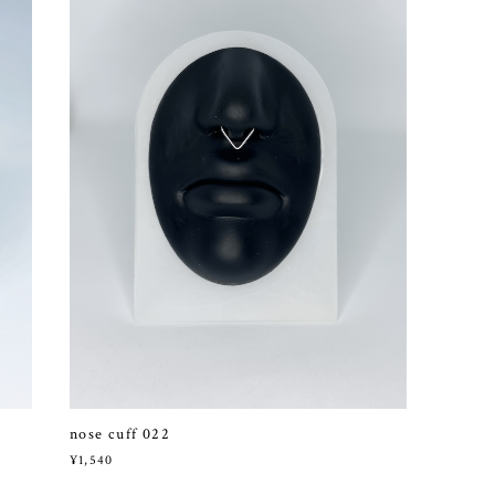
nose cuff 022
¥1,540