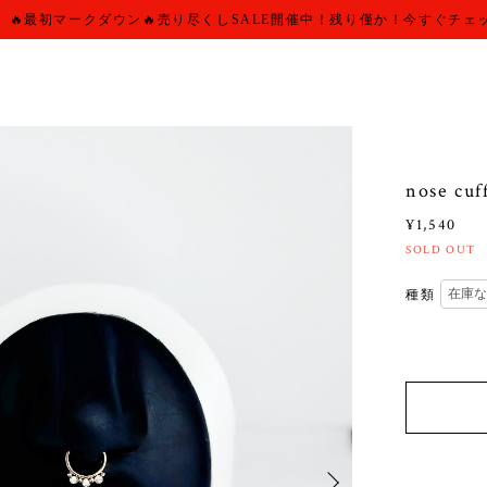
🔥最初マークダウン🔥売り尽くしSALE開催中！残り僅か！今すぐチェ
nose cuf
¥1,540
SOLD OUT
種類