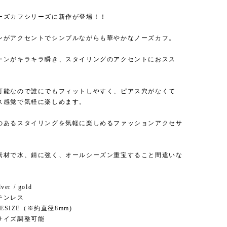
ーズカフシリーズに新作が登場！！
ンがアクセントでシンプルながらも華やかなノーズカフ。
ーンがキラキラ瞬き、スタイリングのアクセントにおスス
可能なので誰にでもフィットしやすく、ピアス穴がなくて
ス感覚で気軽に楽しめます。
のあるスタイリングを気軽に楽しめるファッションアクセサ
素材で水、錆に強く、オールシーズン重宝すること間違いな
ver / gold
テンレス
NESIZE（※約直径8mm)
ズ調整可能