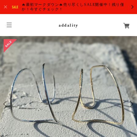
🔥最初マークダウン🔥売り尽くしSALE開催中！残り僅
か！今すぐチェック！
addality