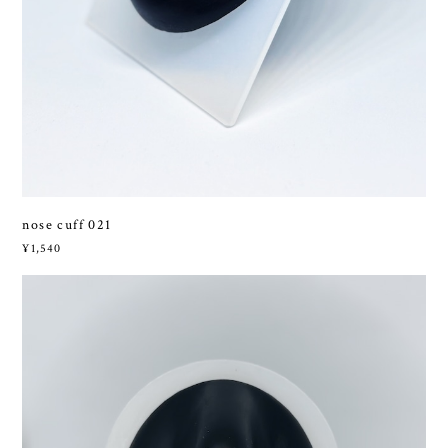
nose cuff 021
¥1,540