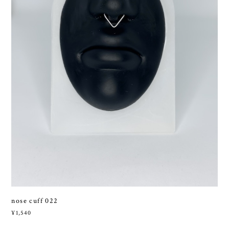
nose cuff 022
¥1,540